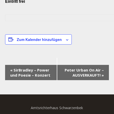
Eintritt frei
Zum Kalender hinzufügen
V
«
SirBradley – Power
Peter Urban On Air –
und Poesie – Konzert
AUSVERKAUFT!
»
E
R
A
N
S
Amtsrichterhaus Schwarzenbek